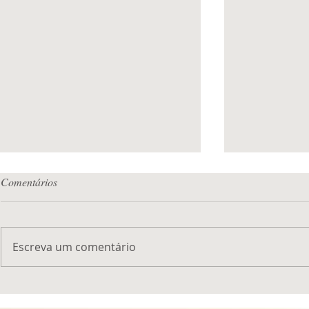
Autocuidado : o que significa na
Comentários
prática ??
Quer saber exatamente o que é
autocuidado ?? Na medicina
Escreva um comentário
integrativa estudamos as
atitudes e mudanças no estilo
de vida que promovem...
A misteriosa
Monroe