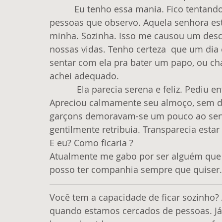
          Eu tenho essa mania. Fico tentando adivinhar a vida e os pensamentos de 
pessoas que observo. Aquela senhora es
minha. Sozinha. Isso me causou um desc
nossas vidas. Tenho certeza  que um dia 
sentar com ela pra bater um papo, ou c
achei adequado.
           Ela parecia serena e feliz. Pediu entrada, vinho, prato principal e sobremesa. 
Apreciou calmamente seu almoço, sem dis
garçons demoravam-se um pouco ao servi
gentilmente retribuia. Transparecia esta
E eu? Como ficaria ?
Atualmente me gabo por ser alguém que cu
posso ter companhia sempre que quiser.
Você tem a capacidade de ficar sozinho?
quando estamos cercados de pessoas. Já a