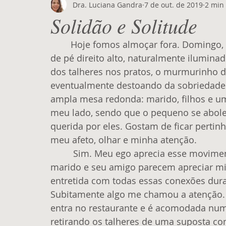
Dra. Luciana Gandra
7 de out. de 2019
2 min 
Solidão e Solitude
        Hoje fomos almoçar fora. Domingo, famílias reunidas nas mesas do grande salão 
de pé direito alto, naturalmente iluminad
dos talheres nos pratos, o murmurinho d
eventualmente destoando da sobriedad
ampla mesa redonda: marido, filhos e u
meu lado, sendo que o pequeno se abole
querida por eles. Gostam de ficar perti
meu afeto, olhar e minha atenção. 
         Sim. Meu ego aprecia esse movimento todo. Conversamos animadamente. Meu 
marido e seu amigo parecem apreciar min
entretida com todas essas conexões dura
Subitamente algo me chamou a atenção.
entra no restaurante e é acomodada num
retirando os talheres de uma suposta com